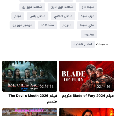
سيما ناو
شاهد اون لاين
شاهد فور يو
عرب سيد
فاصل اعلاني
فاصل بلس
فيلم
ماي سيما
مترجم
مشاهدة
موفيز فور يو
يوتيوب
تصنيفات
افلام هندية
02:16:53
02:14:16
فيلم Blade of Fury 2024 مترجم
فيلم The Devil’s Mouth 2026
مترجم