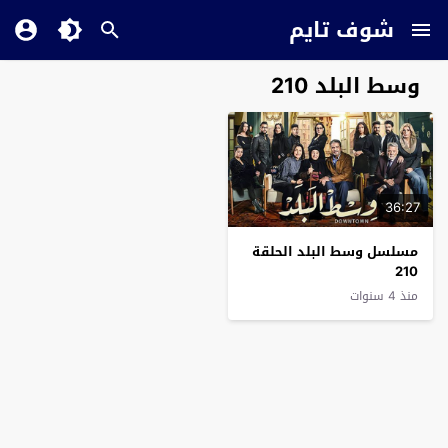
شوف تايم
وسط البلد 210
36:27
مسلسل وسط البلد الحلقة
210
منذ 4 سنوات