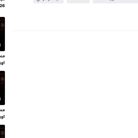
2026
1
اون
8
اون