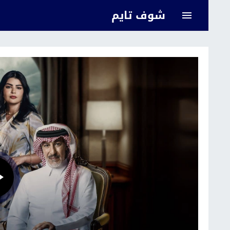
شوف تايم