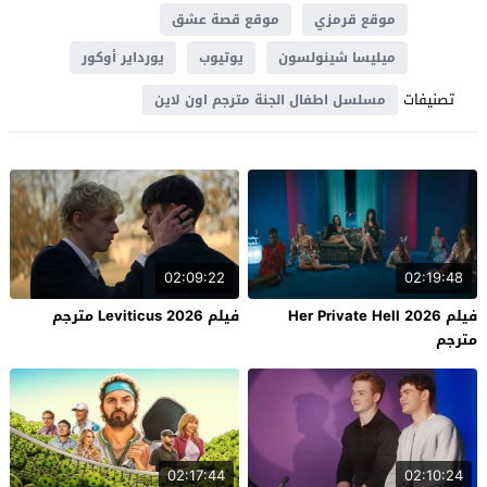
موقع قرمزي
موقع قصة عشق
ميليسا شينولسون
يوتيوب
يورداير أوكور
تصنيفات
مسلسل اطفال الجنة مترجم اون لاين
02:09:22
02:19:48
فيلم Her Private Hell 2026
فيلم Leviticus 2026 مترجم
مترجم
02:17:44
02:10:24