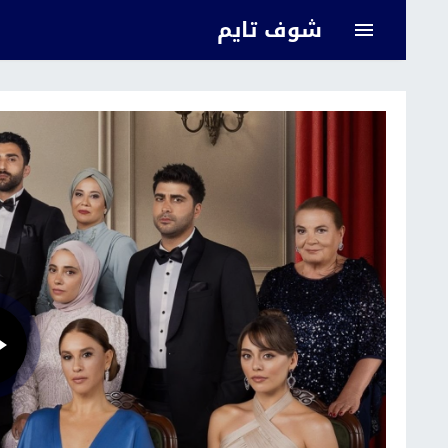
شوف تايم