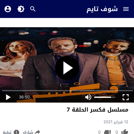
شوف تايم
36:50
مسلسل فكسر الحلقة 7
12 فبراير 2021
0
0
شارك
تبليغ