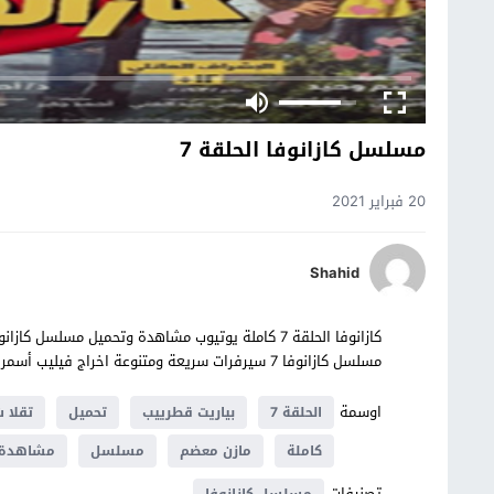
مسلسل كازانوفا الحلقة 7
20 فبراير 2021
Shahid
مسلسل كازانوفا 7 سيرفرات سريعة ومتنوعة اخراج فيليب أسمر ومن كتابة كلوديا مارشيليان حصرياً على موقع شوف تايم.
اوسمة
الحلقة 7
بياريت قطرييب
تحميل
تقلا 
كاملة
مازن معضم
مسلسل
مشاهدة
تصنيفات